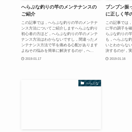
へらぶな釣りの竿のメンテナンスの
ブンブン振
ご紹介
に正しく竿
この記事では，へらぶな釣りの竿のメンテナ
この記事では
ンス方法についてご紹介しますへらぶな釣り
に竿の調子を
初心者の方ほど，へらぶな釣りの竿のメンテ
らぶな釣りの
ナンス方法はわからないですし，間違ったメ
も，へらぶな
ンテナンス方法で竿を痛める心配があります
いとわからな
よねその悩みを簡単に解決するのが，へ...
決するのが，実
2019.01.17
2019.01.16
へらぶな