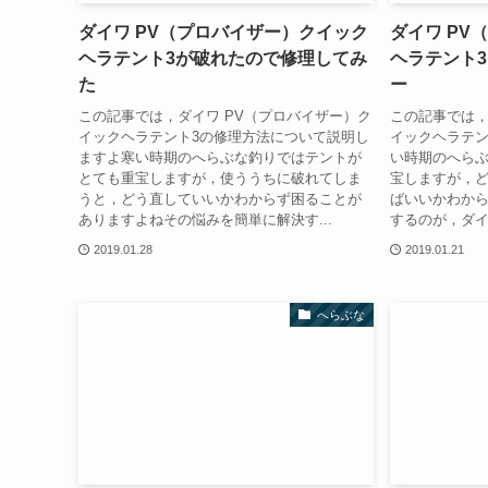
ダイワ PV（プロバイザー）クイック
ダイワ PV
ヘラテント3が破れたので修理してみ
ヘラテント
た
ー
この記事では，ダイワ PV（プロバイザー）ク
この記事では，
イックヘラテント3の修理方法について説明し
イックヘラテン
ますよ寒い時期のへらぶな釣りではテントが
い時期のへら
とても重宝しますが，使ううちに破れてしま
宝しますが，
うと，どう直していいかわからず困ることが
ばいいかわか
ありますよねその悩みを簡単に解決す...
するのが，ダイワ
2019.01.28
2019.01.21
へらぶな