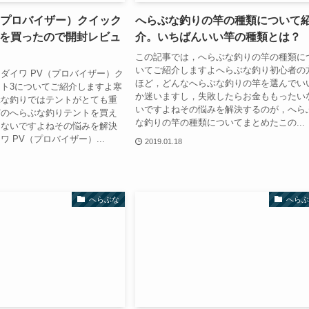
（プロバイザー）クイック
へらぶな釣りの竿の種類について
3を買ったので開封レビュ
介。いちばんいい竿の種類とは？
この記事では，へらぶな釣りの竿の種類に
いてご紹介しますよへらぶな釣り初心者の
ダイワ PV（プロバイザー）ク
ほど，どんなへらぶな釣りの竿を選んでい
ト3についてご紹介しますよ寒
か迷いますし，失敗したらお金ももったい
ぶな釣りではテントがとても重
いですよねその悩みを解決するのが，へら
どのへらぶな釣りテントを買え
な釣りの竿の種類についてまとめたこの...
らないですよねその悩みを解決
 PV（プロバイザー）...
2019.01.18
へらぶな
へらぶ