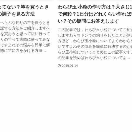
ってない？竿を買うとき
わらび玉 小粒の作り方は？大さじ
の調子を見る方法
で何粒？1日分はどれくらい作れば
い？その疑問にお答えします
，へらぶな釣りの竿を買うとき
確認する方法をご紹介しますへ
この記事では，わらび玉小粒についてご紹
竿を買おうと思って店に行って
しますわらウドンでの釣りをしたことが無
釣りの竿って実際に使ってみな
方ほど，わらび玉小粒についてよくわから
いですよねその悩みを簡単に解
いですよねその悩みを簡単に解決するのが
際に竿に力をかける方法...
らび玉小粒についてまとめたこの記事です
の記事を読めばわらび玉小粒についてよ...
2019.01.14